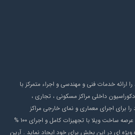
خصصي در سال 1384 آغاز نمود و هدف اصلي خود را ارائه خدمات فني و مهندسي و اجراء متمرکز با
1384 فعاليت خود را با انجام پروژه هاي دکوراسيون داخلي مراکز مسکوني ، تجاري ،
زمان ها آغاز نمود . آرين سازه در سال 1386 تيم تخصصي خود را براي اجراي معماري و نماي خارجي مراکز
مسکوني ، تجاري و فروشگاهي راه اندازي نمود . در سال با ثبت شرکت آرین دلتا پاد در سال 1388 با ورود به عرصه ساخت ويلا با تجهيزات کامل و اجراي 100 %
ويژه اي در اين بخش براي خود ايجاد نمايد . آرين