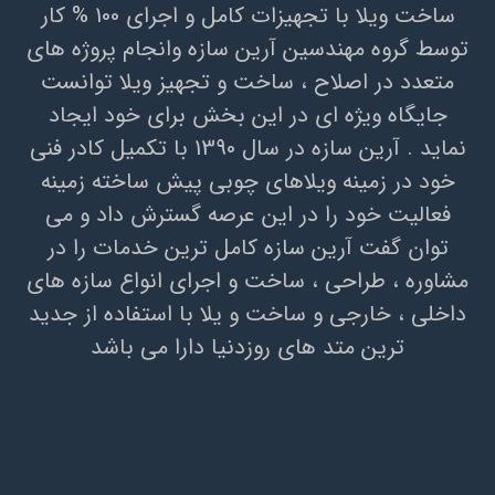
ساخت ويلا با تجهيزات کامل و اجراي 100 % کار
توسط گروه مهندسين آرين سازه وانجام پروژه هاي
متعدد در اصلاح ، ساخت و تجهيز ويلا توانست
جايگاه ويژه اي در اين بخش براي خود ايجاد
نمايد . آرين سازه در سال 1390 با تکميل کادر فني
خود در زمينه ويلاهاي چوبي پيش ساخته زمينه
فعاليت خود را در اين عرصه گسترش داد و مي
توان گفت آرين سازه کامل ترين خدمات را در
مشاوره ، طراحي ، ساخت و اجراي انواع سازه هاي
داخلي ، خارجي و ساخت و يلا با استفاده از جديد
ترين متد هاي روزدنيا دارا مي باشد