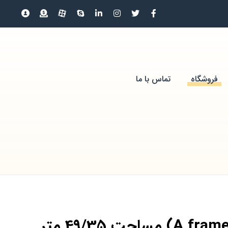
فروشگاه
تماس با ما
کلبه سوئیسی (A frame) مساحت 49/35 متر