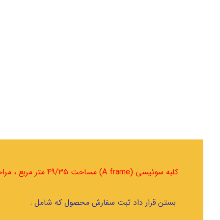
کلبه سوئیسی (A frame) مساحت 49/35 متر مربع ، مراحل ثبت سفارش:
بستن قرار داد ثبت سفارش محصول که شامل :