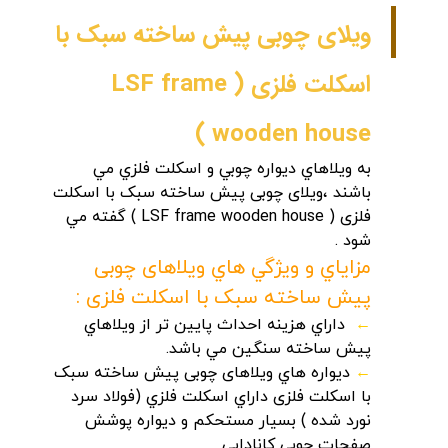
ویلای چوبی پیش ساخته سبک با
اسکلت فلزی ( LSF frame
wooden house )
به ويلاهاي ديواره چوبي و اسکلت فلزي مي
باشند ،ویلای چوبی پیش ساخته سبک با اسکلت
فلزی ( LSF frame wooden house ) گفته مي
شود .
مزاياي و ويژگي هاي
ویلاهای چوبی
پیش ساخته سبک با اسکلت فلزی
:
←
داراي هزينه احداث پايين تر از ويلاهاي
پيش ساخته سنگين مي باشد.
←
ديواره هاي
ویلاهای چوبی پیش ساخته سبک
با اسکلت فلزی
داراي اسکلت فلزي (فولاد سرد
نورد شده ) بسيار مستحکم و ديواره پوشش
صفحات چوبي کانادايي