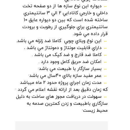
←
ديواره اين نوع سازه ها از دو صفحه تخت
داخلي و خارجي کانادايي 2 الي 3 سانتيمتري
ساخته شده است که بين دو ديواره عايق 10
سانتيمتري براي جلوگيري از رطوبت و برودت
قرار داده مي شود.
←
اين نوع ويلاي چوبي کاملا ضد زلزله مي باشد
.
←
داراي قابليت مونتاژ و دمونتاژ مي باشد
.
←
کاملا ضد قارچ و ضد کپک می باشد .
←
امکان ضد حريق کامل وجود دارد .
←
بسيار سازگار با طبيعت مي باشد
·
←
عمر مفيد سازه بالاي 40سال مي باشد
·
←
مدت زمان اجراي پروژه حدود 2 ماه ميباشد
که زمان دقيق بعد از ارائه نقشه اعلام مي گردد
·
←
سهولت در دريافت مجوز هاي ساخت به دليل
سازگاري باطبيعت و زدن کمترين صدمه به
محيط زيست
·
لینک
لینک