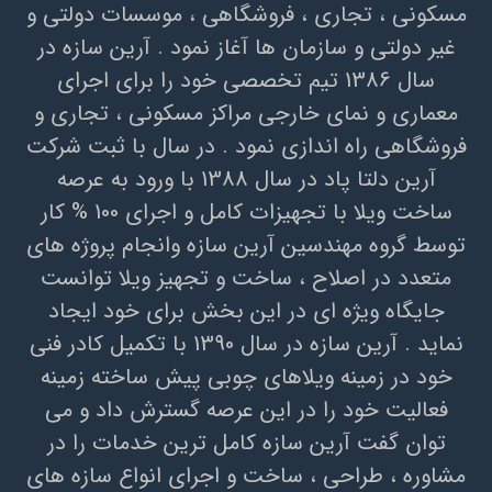
مسکوني ، تجاري ، فروشگاهي ، موسسات دولتي و
غير دولتي و سازمان ها آغاز نمود . آرين سازه در
سال 1386 تيم تخصصي خود را براي اجراي
معماري و نماي خارجي مراکز مسکوني ، تجاري و
فروشگاهي راه اندازي نمود . در سال با ثبت شرکت
آرین دلتا پاد در سال 1388 با ورود به عرصه
ساخت ويلا با تجهيزات کامل و اجراي 100 % کار
توسط گروه مهندسين آرين سازه وانجام پروژه هاي
متعدد در اصلاح ، ساخت و تجهيز ويلا توانست
جايگاه ويژه اي در اين بخش براي خود ايجاد
نمايد . آرين سازه در سال 1390 با تکميل کادر فني
خود در زمينه ويلاهاي چوبي پيش ساخته زمينه
فعاليت خود را در اين عرصه گسترش داد و مي
توان گفت آرين سازه کامل ترين خدمات را در
مشاوره ، طراحي ، ساخت و اجراي انواع سازه هاي