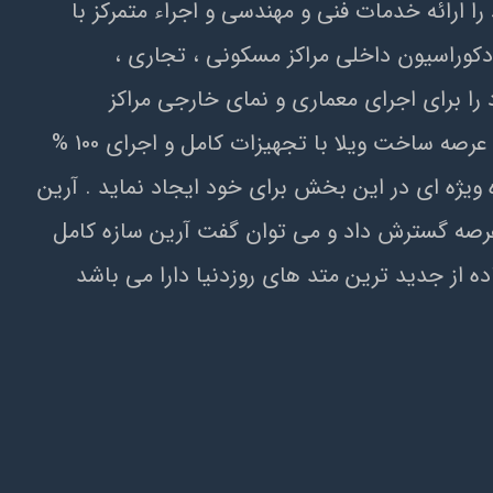
خصصي در سال 1384 آغاز نمود و هدف اصلي خود را ارائه خدمات فني و مهندسي و اجراء متمرکز با
1384 فعاليت خود را با انجام پروژه هاي دکوراسيون داخلي مراکز مسکوني ، تجاري ،
زمان ها آغاز نمود . آرين سازه در سال 1386 تيم تخصصي خود را براي اجراي معماري و نماي خارجي مراکز
مسکوني ، تجاري و فروشگاهي راه اندازي نمود . در سال با ثبت شرکت آرین دلتا پاد در سال 1388 با ورود به عرصه ساخت ويلا با تجهيزات کامل و اجراي 100 %
ويژه اي در اين بخش براي خود ايجاد نمايد . آرين
در اين عرصه گسترش داد و مي توان گفت آرين سازه کامل
 از جديد ترين متد هاي روزدنيا دارا مي باشد